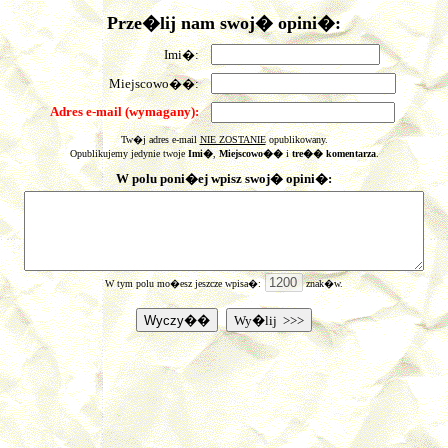
Prze�lij nam swoj� opini�:
Imi�:
Miejscowo��:
Adres e-mail (wymagany):
Tw�j adres e-mail
NIE ZOSTANIE
opublikowany.
Opublikujemy jedynie twoje
Imi�
,
Miejscowo��
i
tre�� komentarza
.
W polu poni�ej wpisz swoj� opini�:
W tym polu mo�esz jeszcze wpisa�:
znak�w.
Wy�lij >>>