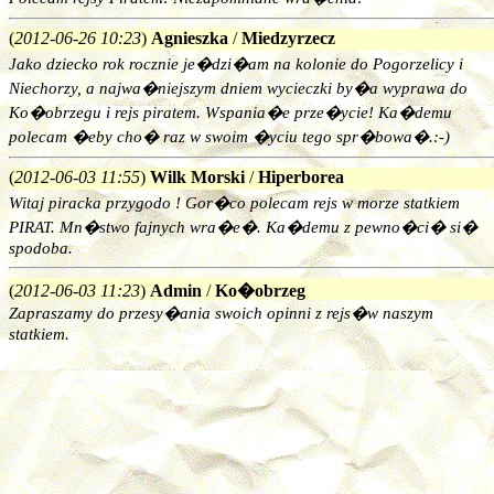
(
2012-06-26 10:23
)
Agnieszka
/
Miedzyrzecz
Jako dziecko rok rocznie je�dzi�am na kolonie do Pogorzelicy i
Niechorzy, a najwa�niejszym dniem wycieczki by�a wyprawa do
Ko�obrzegu i rejs piratem. Wspania�e prze�ycie! Ka�demu
polecam �eby cho� raz w swoim �yciu tego spr�bowa�.:-)
(
2012-06-03 11:55
)
Wilk Morski
/
Hiperborea
Witaj piracka przygodo ! Gor�co polecam rejs w morze statkiem
PIRAT. Mn�stwo fajnych wra�e�. Ka�demu z pewno�ci� si�
spodoba.
(
2012-06-03 11:23
)
Admin
/
Ko�obrzeg
Zapraszamy do przesy�ania swoich opinni z rejs�w naszym
statkiem.