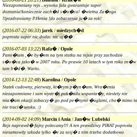
Niezapomniany rejs ..wysoka fala gwarantuje super
doznania!koniecznie zach�d s�o�ca! �wietna Za�oga
!!pozdrawiamy P.Henia !do zobaczenia ju� za rok!
(
2016-07-22 06:33
)
jarek
/
miedzych�d
poprostu super nic dodac nic uj��
(
2016-07-03 13:22
)
Rafa�
/
Opole
Pami�tam ,�e by�em na tym statku na rejsie przy zachodzie
s�o�ca jako� w 2007 roku. Po prawie 10 latach w tym roku zn�w
tam b�d�. Warto.
(
2014-12-13 22:48
)
Karolina
/
Opole
Statek cudowny, pierwszy, kt�rym p�yn�am. Wra�enia
niezapomniane i sam wystr�j pok�adu wspania�y, niestety nie
mia�am okazji zobaczy� go pod pe�nymi �aglami, cho� mimo t
nie traci� uroku. :)
(
2014-09-02 14:09
)
Marcin i Ania
/
Jan�w Lubelski
Rejs naprawd� fajny polecamy!!! A ten prawdziwy PIRAT poprostu
niesamowity szkoda tylko �e za sesj� z nim trzeba dodatkowo