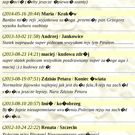
zap�aci� (�eby jeszcze �piewa� szanty)
(
2014-05-16 20:44
)
Maria
/
Krak�w
Bardzo mi�y rejs ,wyjatkowa za�oga ,przemi�y pan Grzegorz
wysoka kultura osobista
(
2013-10-02 11:58
)
Andrzej
/
Jankowice
Statek naprawde super polecam wszystkim rejs tym Piratem................
(
2013-08-23 14:21
)
maciej
/
kudowa zdr�j
super statek polecam wszystkim pozdrawiamy super za�oge aga i
maciej :) z kudowy zdr�j
(
2013-08-19 07:51
)
Zdzisio Petara
/
Koniec �wiata
Normalnie fajowsko najlepiej jak jest du�a fala.A rejs na zach�d
s�o�ca jeszcze lepszy. Nara Zdzisio Petara
(
2013-08-10 20:57
)
Imi�
/
ko�obrzeg
By�o fajnie niezapomniane wra�enia.Polecam rejsy na zach�d
s�o�ca.
(
2012-10-24 22:22
)
Renata
/
Szczecin
Polecam rejsy Piratem! Niezapomniane wra�enia!