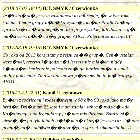
(
2018-07-02 18:14
)
B.T. SMYK
/
Czerwionka
Je�li kto� si� jeszcze zastanawia to informuje, �e w tym roku
kolejne 3 moje grupy b�d� korzysta� z us�ug Pirata Za�oga
sprawdzi�a si� w ubieg�ym roku przy wysokiej fali dostarczaj�c
mn�stwa wra�e� ca�ej grupie. AHOJ. Polecam serdecznie!!!!
(
2017-08-18 19:15
)
B.T. SMYK
/
Czerwionka
Co roku od 2013 korzystamy z rejsu ca�� grup�. Cen� ustalam
wcze�niej, rezerwuj� godzin� i jeszcze nie mia�em nigdy
k�opot�w. Serdecznie polecam za�oga bardzo mi�a a statek
godny polecenia. Za dwa dni znowu p�yniemy bo to ju� tradycja.
AHOJ.
(
2016-11-22 22:31
)
Kamil
/
Legionowo
By�em z rodzicami i rodze�stwem w 98 albo 99 roku jako ma�y
brzd�c. Dzi� mam 23 lata i mam zamiar zabra� rodzic�w do
Ko�obrzegu i na legendarny ju� nas rejs Piratem. Bardzo si�
ciesz�, �e po tylu latach b�d� mia� okazj� jeszcze raz si� nim
przep�yna� i od�wie�y� prze�ycia sprzed kilkunastu lat. :)
(
2016-08-21 20:21
)
Balbina
/
Krak�w