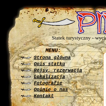
Statek turystyczny - wyc
MENU:
Strona główna
Opis statku
Rejsy, rezerwacja
Lokalizacja
Fotografie
Opinie o nas
Kontakt